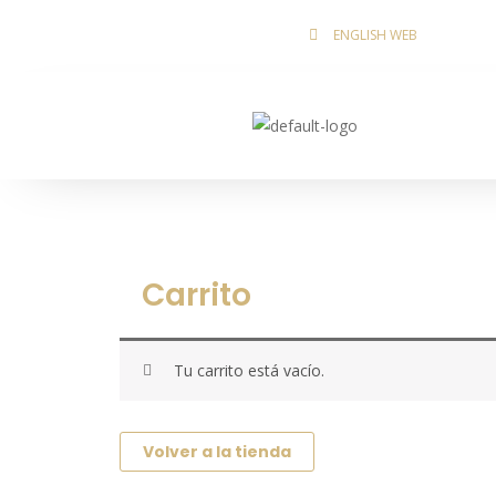
Ir
ENGLISH WEB
al
contenido
Carrito
Tu carrito está vacío.
Volver a la tienda