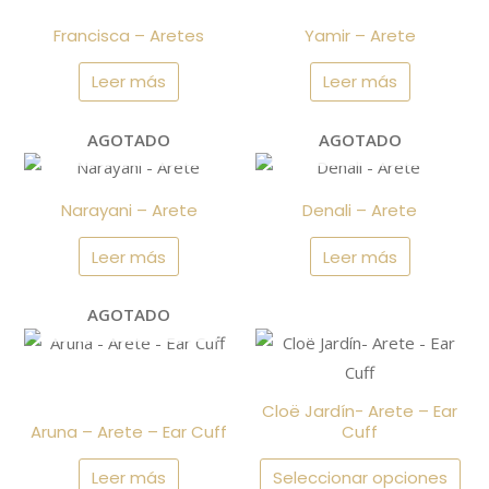
Francisca – Aretes
Yamir – Arete
Leer más
Leer más
AGOTADO
AGOTADO
Narayani – Arete
Denali – Arete
Leer más
Leer más
AGOTADO
Este
producto
tiene
Cloë Jardín- Arete – Ear
múltiples
Aruna – Arete – Ear Cuff
Cuff
variantes.
Leer más
Seleccionar opciones
Las