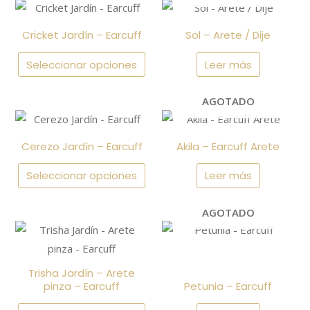
página
página
Este
de
de
producto
Cricket Jardín – Earcuff
Sol – Arete / Dije
producto
producto
tiene
múltiples
Seleccionar opciones
Leer más
variantes.
Las
AGOTADO
Este
opciones
producto
se
Cerezo Jardín – Earcuff
Akila – Earcuff Arete
tiene
pueden
múltiples
Seleccionar opciones
elegir
Leer más
variantes.
en
Las
AGOTADO
la
Este
opciones
página
producto
se
de
tiene
pueden
producto
Trisha Jardín – Arete
múltiples
pinza – Earcuff
Petunia – Earcuff
elegir
variantes.
en