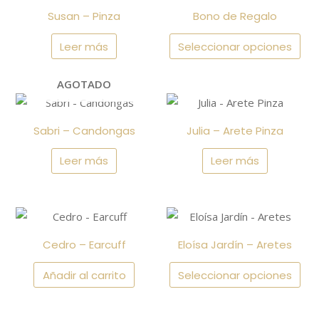
producto
Susan – Pinza
Bono de Regalo
elegir
tiene
en
múltiples
Leer más
Seleccionar opciones
la
variantes.
página
Las
AGOTADO
de
opciones
producto
se
Sabri – Candongas
Julia – Arete Pinza
pueden
Leer más
Leer más
elegir
en
la
Este
página
producto
de
Cedro – Earcuff
Eloísa Jardín – Aretes
tiene
producto
múltiples
Añadir al carrito
Seleccionar opciones
variantes.
Las