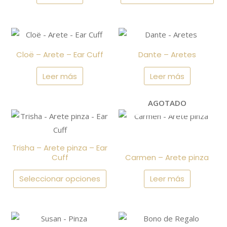
opciones
se
pueden
Cloë – Arete – Ear Cuff
Dante – Aretes
elegir
en
Leer más
Leer más
la
página
AGOTADO
de
Este
producto
producto
tiene
Trisha – Arete pinza – Ear
múltiples
Cuff
Carmen – Arete pinza
variantes.
Seleccionar opciones
Leer más
Las
opciones
se
Este
pueden