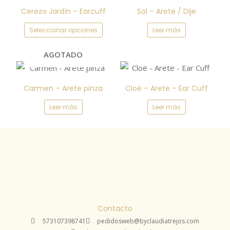
producto
Cerezo Jardín – Earcuff
Sol – Arete / Dije
tiene
Seleccionar opciones
Leer más
múltiples
variantes.
AGOTADO
Las
opciones
se
Carmen – Arete pinza
Cloë – Arete – Ear Cuff
pueden
Leer más
Leer más
elegir
en
la
página
de
producto
Contacto
573107398741
pedidosweb@byclaudiatrejos.com