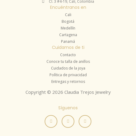
Cl. 3 #4-19, Cali, Colombia
Encuéntranos en
Cali
Bogotá
Medellín
Cartagena
Panamá
Cuidamos de ti
Contacto
Conoce tu talla de anillos
Cuidados de la joya
Política de privacidad
Entregas y retornos
Copyright © 2026 Claudia Trejos Jewelry
Síguenos
I
F
Y
n
a
o
s
c
u
t
e
t
a
b
u