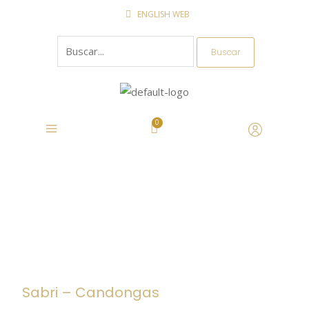
Ir
ENGLISH WEB
al
Buscar
contenido
por:
Sabri – Candongas