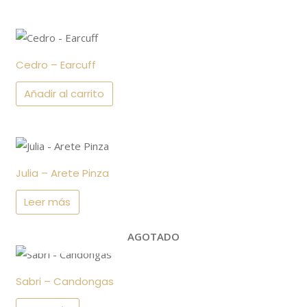
variantes.
en
Las
la
opciones
página
se
de
Cedro – Earcuff
pueden
producto
Añadir al carrito
elegir
en
la
página
de
Julia – Arete Pinza
producto
Leer más
AGOTADO
Sabri – Candongas