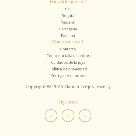
Encuéntranos en
Cali
Bogotá
Medellín
Cartagena
Panamá
Cuidamos de ti
Contacto
Conoce tu talla de anillos
Cuidados de la joya
Política de privacidad
Entregas y retornos
Copyright © 2026 Claudia Trejos Jewelry
Síguenos
I
F
Y
n
a
o
s
c
u
t
e
t
a
b
u
g
o
b