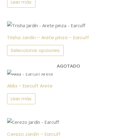
Leer más
Este
producto
Trisha Jardín – Arete pinza – Earcuff
tiene
múltiples
Seleccionar opciones
variantes.
AGOTADO
Las
opciones
se
Akila – Earcuff Arete
pueden
Leer más
elegir
en
la
Este
página
producto
de
Cerezo Jardín – Earcuff