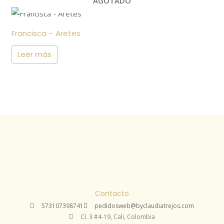
AGOTADO
Francisca – Aretes
Leer más
Contacto
573107398741
pedidosweb@byclaudiatrejos.com
Cl. 3 #4-19, Cali, Colombia