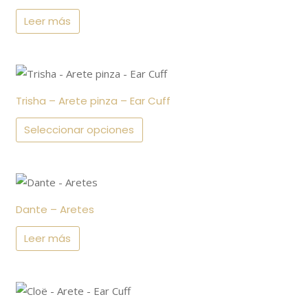
producto
Leer más
Este
producto
Trisha – Arete pinza – Ear Cuff
tiene
múltiples
Seleccionar opciones
variantes.
Las
opciones
se
Dante – Aretes
pueden
Leer más
elegir
en
la
página