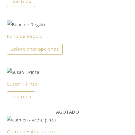
Leer más
Este
producto
Bono de Regalo
tiene
múltiples
Seleccionar opciones
variantes.
Las
opciones
se
Susan – Pinza
pueden
Leer más
elegir
en
AGOTADO
la
página
de
Carmen – Arete pinza