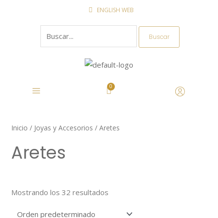
Ir
ENGLISH WEB
al
Buscar
contenido
por:
Inicio
/
Joyas y Accesorios
/ Aretes
Aretes
Mostrando los 32 resultados