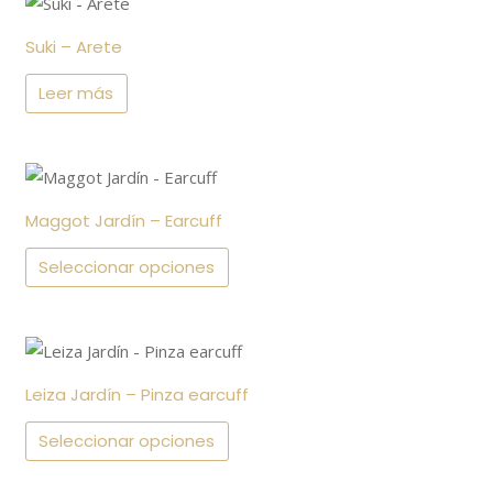
página
de
Suki – Arete
producto
Leer más
Este
producto
Maggot Jardín – Earcuff
tiene
múltiples
Seleccionar opciones
variantes.
Las
Este
opciones
producto
se
Leiza Jardín – Pinza earcuff
tiene
pueden
múltiples
Seleccionar opciones
elegir
variantes.
en