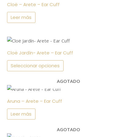
de
Cloë – Arete – Ear Cuff
producto
Leer más
Este
producto
Cloë Jardín- Arete – Ear Cuff
tiene
múltiples
Seleccionar opciones
variantes.
AGOTADO
Las
opciones
se
Aruna – Arete – Ear Cuff
pueden
Leer más
elegir
en
AGOTADO
la