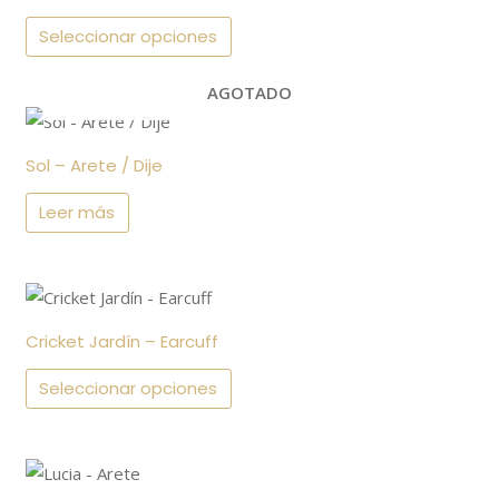
tiene
producto
múltiples
Seleccionar opciones
variantes.
AGOTADO
Las
opciones
se
Sol – Arete / Dije
pueden
Leer más
elegir
en
la
Este
página
producto
de
Cricket Jardín – Earcuff
tiene
producto
múltiples
Seleccionar opciones
variantes.
Las
Este
opciones