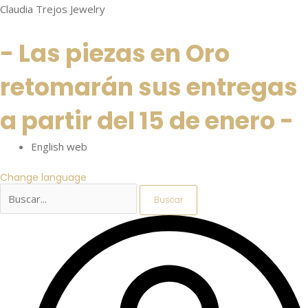
Ir
Buscar
Menú
Menú
Menú
Buscar
Menú
Menú
Buscar
Claudia Trejos Jewelry
al
por:
por:
por:
- Las piezas en Oro
contenido
retomarán sus entregas
a partir del 15 de enero -
English web
Change language