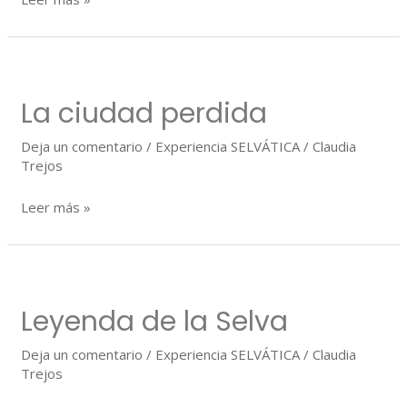
La
ciudad
La ciudad perdida
perdida
Deja un comentario
/
Experiencia SELVÁTICA
/
Claudia
Trejos
Leer más »
Leyenda
de
Leyenda de la Selva
la
Selva
Deja un comentario
/
Experiencia SELVÁTICA
/
Claudia
Trejos