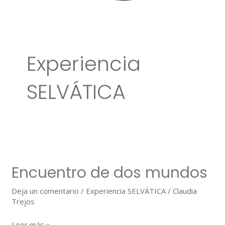
Experiencia
SELVÁTICA
Encuentro
de
Encuentro de dos mundos
dos
mundos
Deja un comentario
/
Experiencia SELVÁTICA
/
Claudia
Trejos
Leer más »