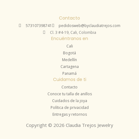
producto
elegir
en
Contacto
la
573107398741
pedidosweb@byclaudiatrejos.com
Cl. 3 #4-19, Cali, Colombia
página
Encuéntranos en
de
Cali
producto
Bogotá
Medellín
Cartagena
Panamá
Cuidamos de ti
Contacto
Conoce tu talla de anillos
Cuidados de la joya
Política de privacidad
Entregas y retornos
Copyright © 2026 Claudia Trejos Jewelry