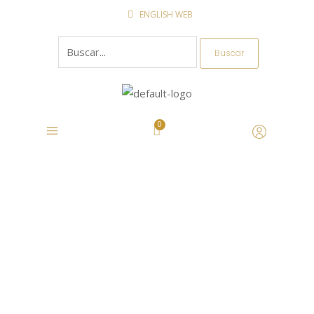
Ir
ENGLISH WEB
al
Buscar
contenido
por: