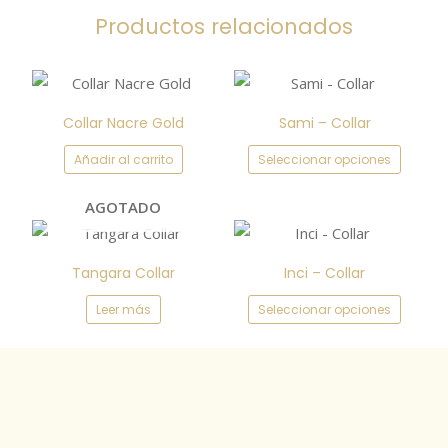
Productos relacionados
Este
producto
Collar Nacre Gold
Sami – Collar
tiene
Añadir al carrito
Seleccionar opciones
múltiples
variantes.
AGOTADO
Las
Este
opciones
producto
se
Tangara Collar
Inci – Collar
tiene
pueden
Leer más
Seleccionar opciones
múltiples
elegir
variantes.
en
Las
la
opciones
página
se
de
pueden