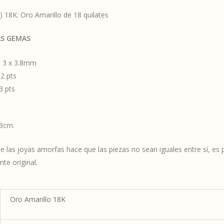
) 18K: Oro Amarillo de 18 quilates
AS GEMAS
a 3 x 3.8mm
2 pts
3 pts
 3cm.
e las joyas amorfas hace que las piezas no sean iguales entre sí, es 
te original.
Oro Amarillo 18K