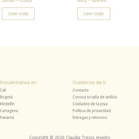
Johari – Collar
Adry – Aretes
Leer más
Leer más
Encuéntranos en
Cuidamos de ti
Cali
Contacto
Bogotá
Conoce tu talla de anillos
Medellín
Cuidados de la joya
Cartagena
Política de privacidad
Panamá
Entregas y retornos
Copyright © 2026 Claudia Trejos Jewelry