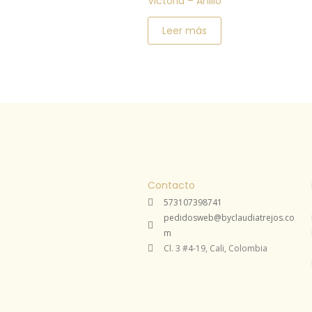
Victoria – Anillo
Leer más
Contacto
573107398741
pedidosweb@byclaudiatrejos.co
m
Cl. 3 #4-19, Cali, Colombia