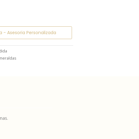
a - Asesoria Personalizada
dida
smeraldas
mas.