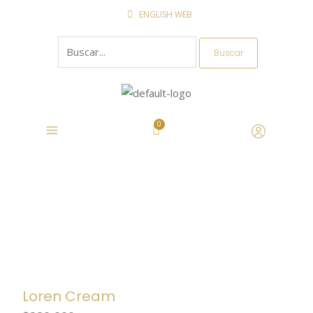
Ir
ENGLISH WEB
al
Buscar
contenido
por:
Loren Cream