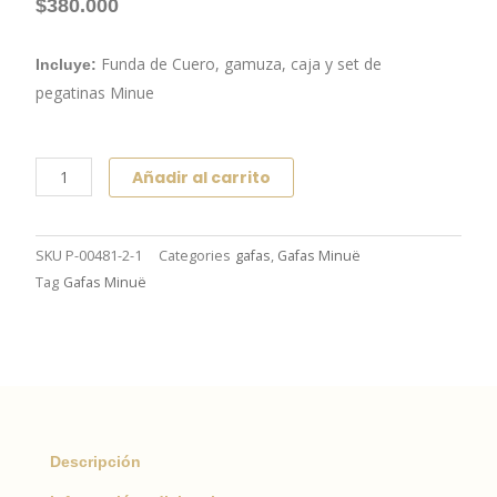
$
380.000
Funda de Cuero, gamuza, caja y set de
Incluye:
pegatinas Minue
Loren
Añadir al carrito
Cream
cantidad
SKU
P-00481-2-1
Categories
gafas
,
Gafas Minuë
Tag
Gafas Minuë
Descripción