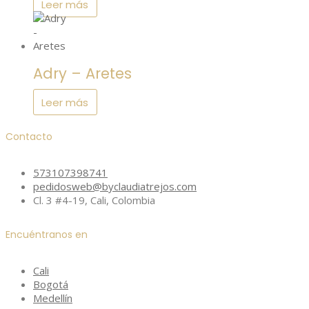
Leer más
Adry – Aretes
Leer más
Contacto
573107398741
pedidosweb@byclaudiatrejos.com
Cl. 3 #4-19, Cali, Colombia
Encuéntranos en
Cali
Bogotá
Medellín