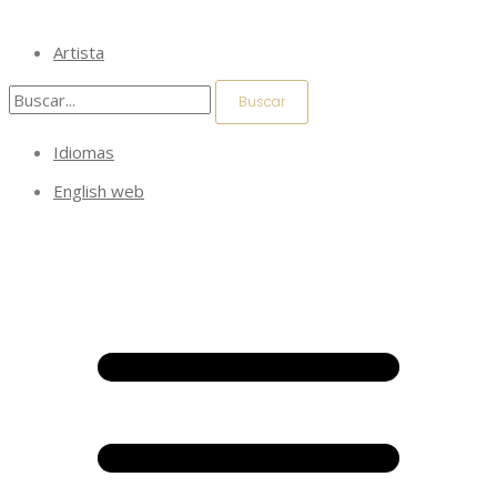
Artista
Idiomas
English web