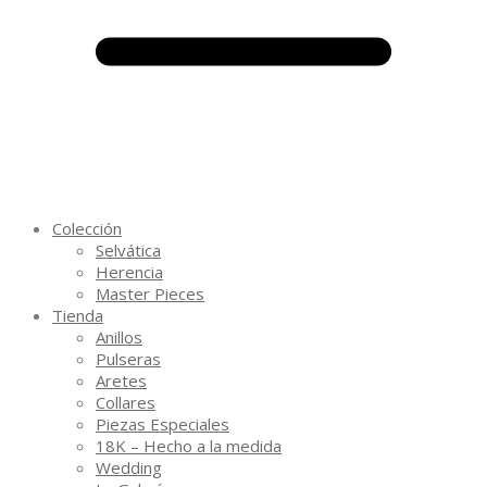
Colección
Selvática
Herencia
Master Pieces
Tienda
Anillos
Pulseras
Aretes
Collares
Piezas Especiales
18K – Hecho a la medida
Wedding