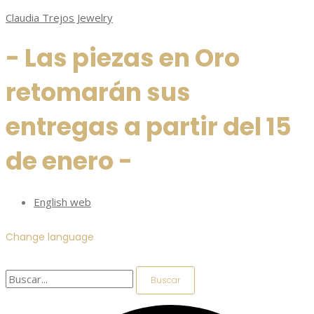
Ir
Buscar
Menú
Menú
Menú
Buscar
Menú
Menú
Buscar
Claudia Trejos Jewelry
al
por:
por:
por:
contenido
- Las piezas en Oro
retomarán sus
entregas a partir del 15
de enero -
English web
Change language