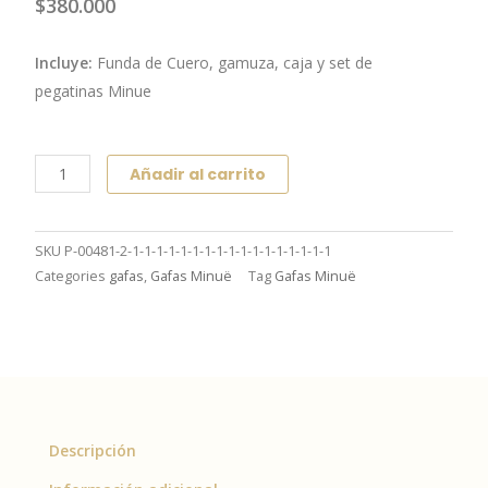
$
380.000
Incluye:
Funda de Cuero, gamuza, caja y set de
pegatinas Minue
Ziyi
Añadir al carrito
Mandarine
cantidad
SKU
P-00481-2-1-1-1-1-1-1-1-1-1-1-1-1-1-1-1-1-1
Categories
gafas
,
Gafas Minuë
Tag
Gafas Minuë
Descripción